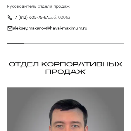
Сервис для корпоративных клиентов
Руководитель отдела продаж
HAVAL Лизинг
АКСЕССУАРЫ HAVAL
+7 (812) 605-75-67
доб. 02062
Автомобильные аксессуары
aleksey.makarov@haval-maximum.ru
АКСЕССУАРЫ HAVAL
Коллекция CITY
Автомобильные аксессуары
Коллекция Базовая
Коллекция CITY
Коллекция Детская
Коллекция Базовая
ОТДЕЛ КОРПОРАТИВНЫХ
Коллекция Детская
ПРОДАЖ