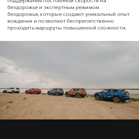
поддержания постоянной скорости на
Сервис для корпоративных клиентов
бездорожье и экспертным режимом
HAVAL Лизинг
АКСЕССУАРЫ HAVAL
бездорожья, которые создают уникальный опыт
вождения и позволяют беспрепятственно
Автомобильные аксессуары
проходить маршруты повышенной сложности.
АКСЕССУАРЫ HAVAL
Коллекция CITY
Автомобильные аксессуары
Коллекция Базовая
Коллекция CITY
Коллекция Детская
Коллекция Базовая
Коллекция Детская