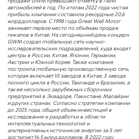
продажи GWM превышают отметку в 1 млн
автомобилей в год. По итогам 2022 года чистая
прибыль компании составила рекордные 20,6
млрд долларов. С 1998 года Great Wall Motor
занимает первое место по объёмам продаж
пикапов в Китае. На сегодняшний день концерн
GWM создал глобальную сеть научно-
исследовательских подразделений, куда входят
центры в России, Китае, Японии, Германии,
Австрии и Южной Корее. Также компания
построила глобальную производственную сеть,
которая включает 10 заводов в Китае, 3 завода
полного цикла в России, Таиланде и Бразилии, а
также несколько зарубежных сборочных
предприятий в Эквадоре, Пакистане, Малайзии
и других странах. Согласно стратегии компании
до 2025 года, общий объем инвестиций в
исследования и разработки в области
интеллектуальных технологий и
альтернативных источников энергии за 5 лет
достигнет 14,5 млрд долларов. В 2022 году