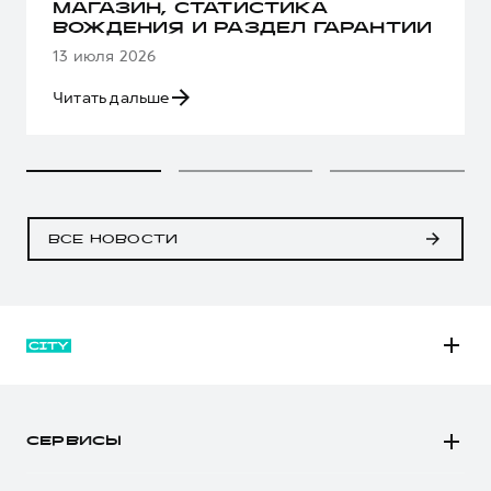
МАГАЗИН, СТАТИСТИКА
ВОЖДЕНИЯ И РАЗДЕЛ ГАРАНТИИ
13 июля 2026
Читать дальше
ВСЕ НОВОСТИ
M6
JOLION
СЕРВИСЫ
DARGO
Автомобили в наличии
DARGO Х