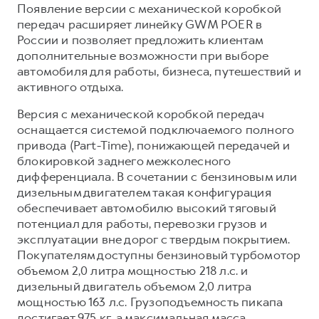
Сервис для корпоративных клиентов
Появление версии с механической коробкой
передач расширяет линейку GWM POER в
HAVAL Лизинг
АКСЕССУАРЫ HAVAL
России и позволяет предложить клиентам
Автомобильные аксессуары
дополнительные возможности при выборе
автомобиля для работы, бизнеса, путешествий и
АКСЕССУАРЫ HAVAL
Коллекция CITY
активного отдыха.
Автомобильные аксессуары
Коллекция Базовая
Версия с механической коробкой передач
Коллекция CITY
Коллекция Детская
оснащается системой подключаемого полного
Коллекция Базовая
привода (Part-Time), понижающей передачей и
блокировкой заднего межколесного
Коллекция Детская
дифференциала. В сочетании с бензиновым или
дизельным двигателем такая конфигурация
обеспечивает автомобилю высокий тяговый
потенциал для работы, перевозки грузов и
эксплуатации вне дорог с твердым покрытием.
Покупателям доступны бензиновый турбомотор
объемом 2,0 литра мощностью 218 л.с. и
дизельный двигатель объемом 2,0 литра
мощностью 163 л.с. Грузоподъемность пикапа
достигает 975 кг, а максимальная масса