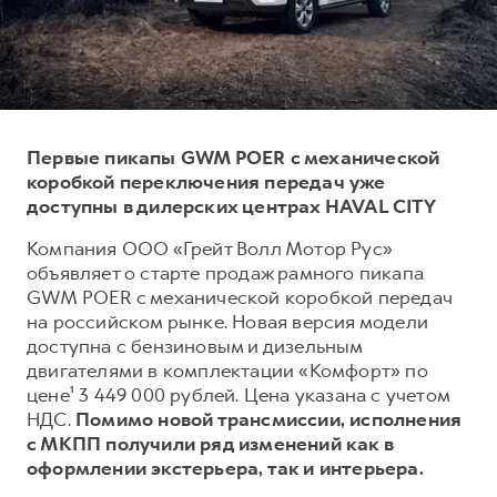
Тест-драйв
СЕРВИСНОЕ ОБСЛУЖИВАНИЕ
О дилере
Трейд-ин
Нулевое ТО
Наша команда
DARGO
DARGO X
Программа «Помощь на дороге»
Контакты
от 3 199 000 ₽
от 3 499 000 ₽
КРЕДИТ И СТРАХОВАНИЕ
Регламенты технического обслуживания
Первые пикапы GWM POER с механической
Кредитный калькулятор
Электронный ПТС
коробкой переключения передач уже
доступны в дилерских центрах HAVAL CITY
Страхование
Компания ООО «Грейт Волл Мотор Рус»
Кредит
ПОДДЕРЖКА
объявляет о старте продаж рамного пикапа
F7
F7X
GWM Безопасность
от 2 899 000 ₽
от 3 599 000 ₽
GWM POER с механической коробкой передач
на российском рынке. Новая версия модели
КОРПОРАТИВНЫМ КЛИЕНТАМ
Гарантия HAVAL
доступна с бензиновым и дизельным
Для малого бизнеса
Мобильное приложение GWM
двигателями в комплектации «Комфорт» по
Корпоративным клиентам
Программа «HAVAL Защита+»
цене¹ 3 449 000 рублей. Цена указана с учетом
НДС.
Помимо новой трансмиссии, исполнения
Крупным корпоративным клиентам
Руководства по эксплуатации
с МКПП получили ряд изменений как в
POER
от 3 449 000 ₽
Система управления автопарком
Подписки
оформлении экстерьера, так и интерьера.