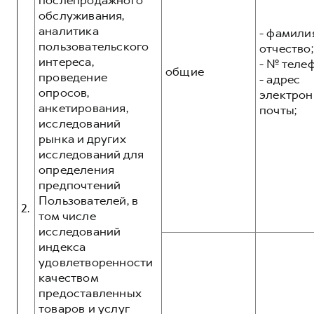
послепродажного
обслуживания,
аналитика
- фамилия
пользовательского
отчество;
интереса,
- № теле
общие
проведение
- адрес
опросов,
электрон
анкетирования,
почты;
исследований
рынка и других
исследований для
определения
предпочтений
Пользователей, в
2.
том числе
исследований
индекса
удовлетворенности
качеством
предоставленных
товаров и услуг