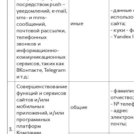
посредством push –
- данные 
уведомлений, e-mail,
использо
sms- и mms-
иные
сайта;
сообщений,
- куки - 
почтовой рассылки,
- Yandex I
телефонных
звонков и
информационно-
коммуникационных
сервисов, таких как
ВКонтакте, Telegram
и т.д.:
Совершенствование
- фамилия
функций и сервисов
отчество;
сайтов и/или
- № теле
мобильных
общие
- адрес
приложений, и/или
электрон
программных
почты;
платформ
3.
Компании,