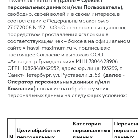
haval-maximum.ru »
(далее – Субъект
персональных данных и/или Пользователь),
Тест-драйв
СЕРВИСНОЕ ОБСЛУЖИВАНИЕ
О дилере
свободно, своей волей и в своем интересе, в
Трейд-ин
Нулевое ТО
Наша команда
соответствии с Федеральным законом от
27.07.2006 N 152 - ФЗ «О персональных данных»,
DARGO
DARGO X
Программа «Помощь на дороге»
Контакты
от 3 199 000 ₽
от 3 499 000 ₽
посредством проставления «галочки» в
КРЕДИТ И СТРАХОВАНИЕ
Регламенты технического обслуживания
соответствующем чек – боксе в на официальном
сайте « haval-maximum.ru », подписываю
Кредитный калькулятор
Электронный ПТС
настоящее Согласие и выражаю ООО
Страхование
«Автоцентр Гражданский» ИНН 7804428906
ОГРН 1089848062952, адрес юр. лица: 195299, г.
Кредит
ПОДДЕРЖКА
Санкт-Петербург, ул. Руставели, д. 53
(далее -
F7
F7X
GWM Безопасность
от 2 899 000 ₽
от 3 599 000 ₽
Оператор персональных данных и/или
Компания)
согласие на обработку моих
КОРПОРАТИВНЫМ КЛИЕНТАМ
Гарантия HAVAL
персональных данных на следующих условиях:
Для малого бизнеса
Мобильное приложение GWM
Корпоративным клиентам
Программа «HAVAL Защита+»
Крупным корпоративным клиентам
Руководства по эксплуатации
Категории
Перечен
POER
от 3 449 000 ₽
Система управления автопарком
Подписки
Цели обработки
персональных
персона
N
персональных
данных,
данных,