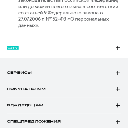
законодательства Российской Федерации)
или до момента его отзыва в соответствии
со статьей 9 Федерального закона от
27.07.2006 г. №152-ФЗ «О персональных
данных».
M6
JOLION
СЕРВИСЫ
DARGO
Автомобили в наличии
DARGO Х
ПОКУПАТЕЛЯМ
Заказать тест-драйв
F7
Автомобили в наличии
Рассчитать кредит
F7x
ВЛАДЕЛЬЦАМ
Конфигуратор HAVAL
Записаться на сервис
POER
Все о сервисе
Аксессуары HAVAL
СПЕЦПРЕДЛОЖЕНИЯ
Запись на сервис
Каталоги и прайс-листы