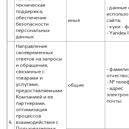
техническая
- данные 
поддержка,
использо
обеспечение
иные
сайта;
безопасности
- куки - 
персональных
- Yandex I
данных:
Направление
своевременных
ответов на запросы
и обращения,
- фамилия
связанные с
отчество;
товарами и
- № теле
услугами,
общие
- адрес
предоставляемыми
электрон
Компанией и ее
почты;
партнерами,
оптимизация
процессов
4.
взаимодействия с
Пользователями,