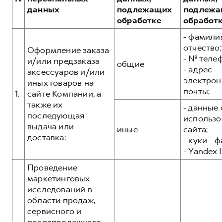
Сервис для корпоративных клиентов
данных
подлежащих
подлежа
HAVAL Лизинг
АКСЕССУАРЫ HAVAL
обработке
обработ
Автомобильные аксессуары
- фамилия
отчество;
АКСЕССУАРЫ HAVAL
Коллекция CITY
Оформление заказа
- № теле
и/или предзаказа
общие
Автомобильные аксессуары
Коллекция Базовая
- адрес
аксессуаров и/или
электрон
Коллекция CITY
Коллекция Детская
иных товаров на
почты;
1.
сайте Компании, а
Коллекция Базовая
также их
- данные 
Коллекция Детская
последующая
использо
выдача или
иные
сайта;
доставка:
- куки - 
- Yandex I
Проведение
маркетинговых
исследований в
области продаж,
сервисного и