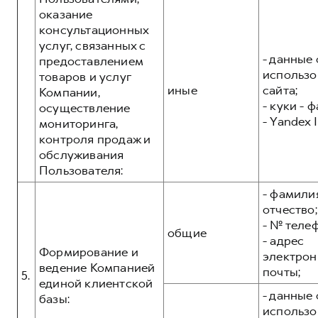
оказание
консультационных
услуг, связанных с
- данные 
предоставлением
использо
товаров и услуг
иные
сайта;
Компании,
- куки - 
осуществление
- Yandex I
мониторинга,
контроля продаж и
обслуживания
Пользователя:
- фамилия
отчество;
- № теле
общие
- адрес
Формирование и
электрон
ведение Компанией
почты;
5.
единой клиентской
- данные 
базы:
использо