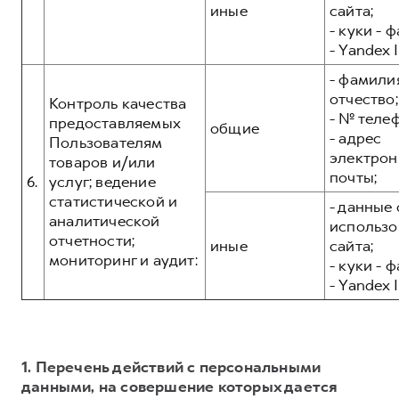
иные
сайта;
- куки - 
- Yandex I
- фамилия
отчество;
Контроль качества
- № теле
предоставляемых
общие
- адрес
Пользователям
электрон
товаров и/или
почты;
6.
услуг; ведение
статистической и
- данные 
аналитической
использо
отчетности;
иные
сайта;
мониторинг и аудит:
- куки - 
- Yandex I
1. Перечень действий с персональными
данными, на совершение которых дается