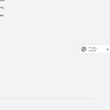
GWM
+»
ии
Privacy
notice