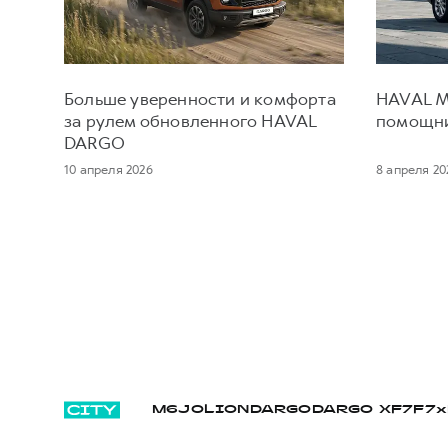
Больше уверенности и комфорта
HAVAL M
за рулем обновленного HAVAL
помощни
DARGO
10 апреля 2026
8 апреля 20
M6
JOLION
DARGO
DARGO Х
F7
F7x