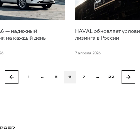
6 — надежный
HAVAL обновляет услов
к на каждый день
лизинга в России
26
7 апреля 2026
1
…
5
6
7
…
22
POER