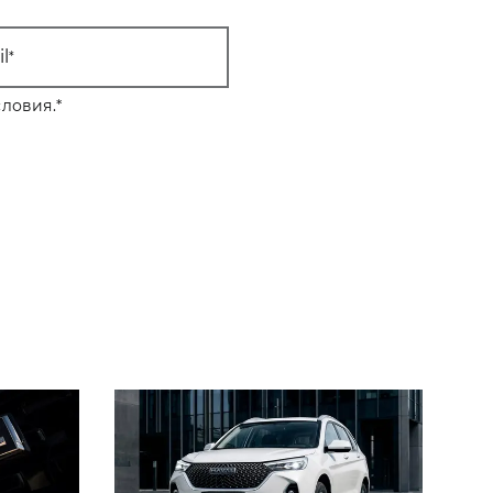
l
ловия.
*